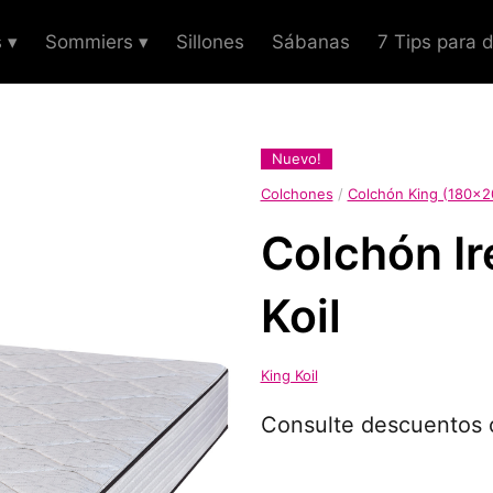
 ▾
Sommiers ▾
Sillones
Sábanas
7 Tips para 
Nuevo!
Colchones
/
Colchón King (180x2
Colchón Ir
Koil
King Koil
Consulte descuentos c