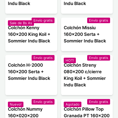
Indu Black
Indu Black
Envío gratis
Envío gratis
Sale de Bs As
Colchón Kenny
Colchón Missiu
160x200 King Koil +
160x200 Serta +
Sommier Indu Black
Sommier Indu Black
Envío gratis
Envío gratis
HOT!
Colchón H-2000
Colchón Streny
160x200 Serta +
080x200 c/cierre
Sommier Indu Black
King Koil + Sommier
Indu Black
Envío gratis
Envío gratis
Nuevo!
Agotado
Colchón Nummy
Colchón Pillow Top
160x020x200
Granada PT 160x200