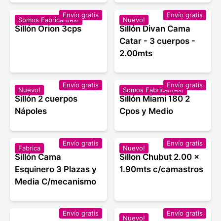
Envío gratis
Envío gratis
Somos Fabricantes!
Nuevo!
Sillón Orion 3cps
Sillón Divan Cama
Catar - 3 cuerpos -
2.00mts
Envío gratis
Envío gratis
Nuevo!
Somos Fabricantes!
Sillón 2 cuerpos
Sillón Miami 180 2
Nápoles
Cpos y Medio
Envío gratis
Envío gratis
Fabrica
Nuevo!
Sillón Cama
Sillon Chubut 2.00 x
Esquinero 3 Plazas y
1.90mts c/camastros
Media C/mecanismo
Envío gratis
Envío gratis
Nuevo!