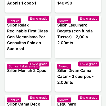
Adonis 1 cpo x1
140x90
Envío gratis
Envío gratis
Fabrica
Nuevo!
Sillon Relax
Sillón Esquinero
Reclinable First Class
Bogota (con funda
Con Mecanismo Por
Tussor) - 2,00 x
Consultas Solo en
2,00mts
Sucursal
Envío gratis
Envío gratis
Somos Fabricantes!
Nuevo!
Sillón Munich 2 Cpos
Sillón Divan Cama
Catar - 3 cuerpos -
2.00mts
Envío gratis
Envío gratis
Fabrica
Nuevo!
Sillón Cama Deco
Esquinero