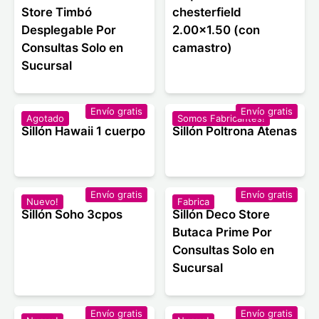
Store Timbó
chesterfield
Desplegable Por
2.00x1.50 (con
Consultas Solo en
camastro)
Sucursal
Envío gratis
Envío gratis
Agotado
Somos Fabricantes!
Sillón Hawaii 1 cuerpo
Sillón Poltrona Atenas
Envío gratis
Envío gratis
Nuevo!
Fabrica
Sillón Soho 3cpos
Sillón Deco Store
Butaca Prime Por
Consultas Solo en
Sucursal
Envío gratis
Envío gratis