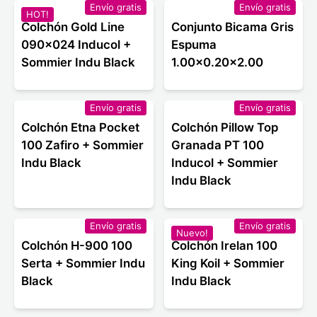
Envío gratis
Envío gratis
HOT!
Colchón Gold Line
Conjunto Bicama Gris
090x024 Inducol +
Espuma
Sommier Indu Black
1.00x0.20x2.00
Envío gratis
Envío gratis
Colchón Etna Pocket
Colchón Pillow Top
100 Zafiro + Sommier
Granada PT 100
Indu Black
Inducol + Sommier
Indu Black
Envío gratis
Envío gratis
Nuevo!
Colchón H-900 100
Colchón Irelan 100
Serta + Sommier Indu
King Koil + Sommier
Black
Indu Black