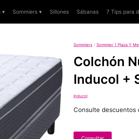
 ▾
Sommiers ▾
Sillones
Sábanas
7 Tips para 
Sommiers
/
Sommier 1 Plaza Y Me
Colchón N
Inducol + 
Inducol
Consulte descuentos c
Consultar