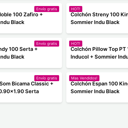
Envío gratis
HOT!
oble 100 Zafiro +
Colchón Streny 100 Kin
ndu Black
Sommier Indu Black
Envío gratis
HOT!
ndy 100 Serta +
Colchón Pillow Top PT
ndu Black
Inducol + Sommier Indu
Envío gratis
Mas Vendidos!
Som Bicama Classic +
Colchón Espan 100 King
0.90x1.90 Serta
Sommier Indu Black