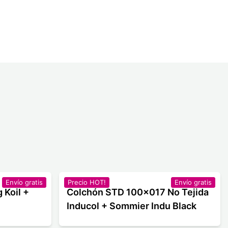
Envío gratis
Precio HOT!
Envío gratis
 Koil +
Colchón STD 100x017 No Tejida
Inducol + Sommier Indu Black