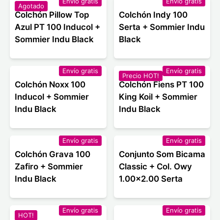
Envío gratis
Envío gratis
Agotado
Colchón Pillow Top
Colchón Indy 100
Azul PT 100 Inducol +
Serta + Sommier Indu
Sommier Indu Black
Black
Envío gratis
Envío gratis
Precio HOT!
Colchón Noxx 100
Colchón Fiens PT 100
Inducol + Sommier
King Koil + Sommier
Indu Black
Indu Black
Envío gratis
Envío gratis
Colchón Grava 100
Conjunto Som Bicama
Zafiro + Sommier
Classic + Col. Owy
Indu Black
1.00x2.00 Serta
Envío gratis
Envío gratis
HOT!