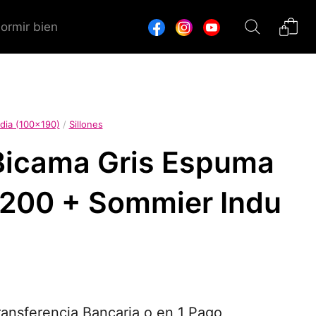
dormir bien
dia (100x190)
/
Sillones
Bicama Gris Espuma
00 + Sommier Indu
ansferencia Bancaria o en 1 Pago