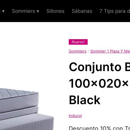
 ▾
Sommiers ▾
Sillones
Sábanas
7 Tips para 
Nuevo!
Sommiers
/
Sommier 1 Plaza Y Me
Conjunto 
100x020x2
Black
Inducol
Descuento 10% con Tr