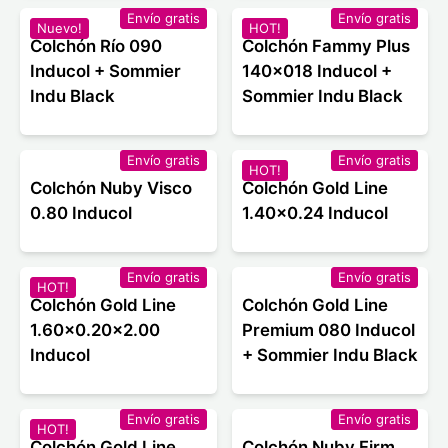
Envío gratis
Envío gratis
Nuevo!
HOT!
Colchón Río 090
Colchón Fammy Plus
Inducol + Sommier
140x018 Inducol +
Indu Black
Sommier Indu Black
Envío gratis
Envío gratis
HOT!
Colchón Nuby Visco
Colchón Gold Line
0.80 Inducol
1.40x0.24 Inducol
Envío gratis
Envío gratis
HOT!
Colchón Gold Line
Colchón Gold Line
1.60x0.20x2.00
Premium 080 Inducol
Inducol
+ Sommier Indu Black
Envío gratis
Envío gratis
HOT!
Colchón Gold Line
Colchón Nuby Firm