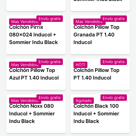
Envío gratis
Envío gratis
Mas Vendidos!
Mas Vendidos!
Colchón Pirrix
Colchón Pillow Top
080x024 Inducol +
Granada PT 1.40
Sommier Indu Black
Inducol
Envío gratis
Envío gratis
Mas Vendidos!
HOT!
Colchón Pillow Top
Colchón Pillow Top
Azul PT 1.40 Inducol
PT 1.40 Inducol
Envío gratis
Envío gratis
Mas Vendidos!
Agotado
Colchón Noxx 080
Colchón Black 100
Inducol + Sommier
Inducol + Sommier
Indu Black
Indu Black